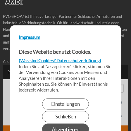
PVC-SHOP7 ist Ihr zuverlässiger Partner für Schläuche, Armaturen und
industrielle Verbindungstechnik. Ob für Landwirtschaft, Industrie oder
Handwerk – bei uns finden Sie hochwertige Produkte, schnelle Lieferzeiten
und praxisbewährte Lösungen für den täglichen Einsatz. Unser Sortiment
Impressum
umfasst PVC-Schläuche, Kupplungen, Fittings und Zubehör in
verschiedenen Ausführungen für professionelle Anwendungen.
Diese Website benutzt Cookies.
(Was sind Cookies? Datenschutzerklärung)
Alle Angebote richten sich an Gewerbetreibende.
Indem Sie auf "akzeptieren" klicken, stimmen Sie
der Verwendung von Cookies zum Messen und
Analysieren Ihrer Interaktionen mit den
Shopinhalten zu. Sie können Ihr Einverständnis
jederzeit widerrufen.
Einstellungen
Schließen
Akzeptieren