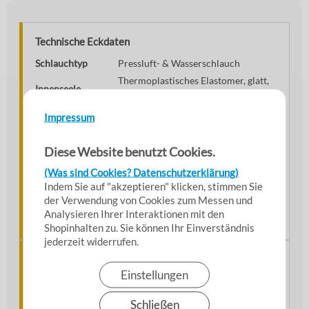
Technische Eckdaten
Schlauchtyp
Pressluft- & Wasserschlauch
Thermoplastisches Elastomer, glatt,
Innenseele
schwarz
Thermoplastisches Elastomer, glatt,
Impressum
Außendecke
gelb
Verstärkung
Gewebeeinlagen
Diese Website benutzt Cookies.
Betriebsdruck
20 bar
(Was sind Cookies? Datenschutzerklärung)
Platzdruck
60 bar
Indem Sie auf "akzeptieren" klicken, stimmen Sie
der Verwendung von Cookies zum Messen und
Temperaturbereich
-20 °C bis +60 °C
Analysieren Ihrer Interaktionen mit den
Norm
EN ISO 1307:2008
Shopinhalten zu. Sie können Ihr Einverständnis
jederzeit widerrufen.
Material & Konstruktion
Einstellungen
Der ARIAFORM®/YELLOW wurde speziell für hohe
Beanspruchungen im täglichen Industrieeinsatz
Schließen
entwickelt.