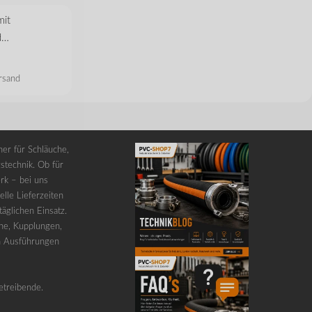
mit
d…
rsand
er für Schläuche,
stechnik. Ob für
rk – bei uns
lle Lieferzeiten
äglichen Einsatz.
he, Kupplungen,
n Ausführungen
etreibende.