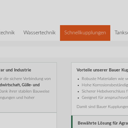
echnik
Wassertechnik
Schnellkupplungen
Tanks
ar und Industrie
Vorteile unserer Bauer Ku
r die sichere Verbindung von
Robuste Materialien wie ve
dwirtschaft, Gülle- und
Hohe Korrosionsbeständigk
Dank ihrer stabilen Bauweise
Sicherer Hebelverschluss
dingungen und hoher
Geeignet für anspruchsvol
Damit sind Bauer Kupplungen i
Bewährte Lösung für Agra