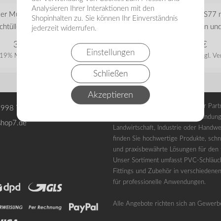
Analysieren Ihrer Interaktionen mit den
in vielen Varianten
in vielen Varianten
er Mutterteil S78 mit
Bauer Vaterteil S77 
Shopinhalten zu. Sie können Ihr Einverständnis
chtülle und Dichtung –…
Schlauchstutzen un
jederzeit widerrufen.
31,63
€
50,18
€
Einstellungen
. 19% MwSt.
zzgl. Versand
zzgl. 19% MwSt.
zzgl. Ve
Schließen
Akzeptieren
PVC-SHOP7 ist Ihr zuverlässiger Partn
 998 70
Armaturen und industrielle Verbindung
shop7.de
Landwirtschaft, Industrie oder Handwe
finden Sie hochwertige Produkte, schne
und praxisbewährte Lösungen für den t
Unser Sortiment umfasst PVC-Schläuc
Fittings und Zubehör in verschiedene
für professionelle Anwendungen.
Alle Angebote richten sich an Gewerb