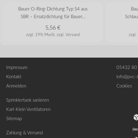
50 mm
89 mm
108 mm
133 mm
159 mm
Bauer O-Ring-Dichtung Typ S4 aus
Bau
SBR – Ersatzdichtung für Bauer…
Schlau
5,56
€
zzgl. 19% MwSt.
zzgl. Versand
zzgl
Impressum
05432 80
Kontakt
info@pvc-
Anmelden
Cookies
Sprinklertank sanieren
Karl-Klein Ventilatoren
Sitemap
Zahlung & Versand