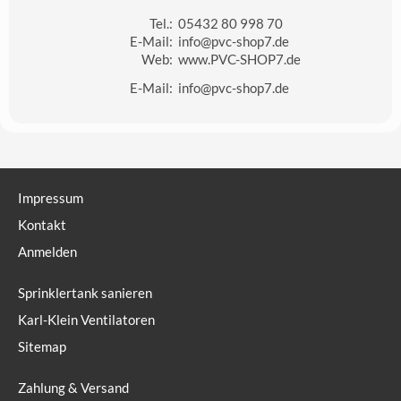
Tel.:
05432 80 998 70
E-Mail:
info@pvc-shop7.de
Web:
www.PVC-SHOP7.de
E-Mail:
info@pvc-shop7.de
Impressum
Kontakt
Anmelden
Sprinklertank sanieren
Karl-Klein Ventilatoren
Sitemap
Zahlung & Versand