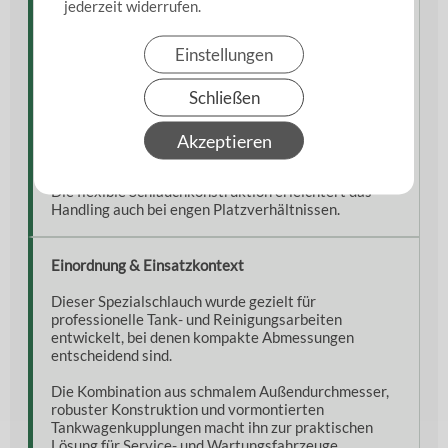
jederzeit widerrufen.
Montage & Anwendung
Der Schlauch wird anschlussfertig mit montierten
Einstellungen
MK-50 Kupplungen geliefert und kann direkt an
passende Tankwagen- oder Saugsysteme
Schließen
angeschlossen werden.
Der Ansaugkorb lässt sich bei Bedarf einfach reinigen
Akzeptieren
oder entfernen.
Die flexible Schlauchkonstruktion erleichtert das
Handling auch bei engen Platzverhältnissen.
Einordnung & Einsatzkontext
Dieser Spezialschlauch wurde gezielt für
professionelle Tank- und Reinigungsarbeiten
entwickelt, bei denen kompakte Abmessungen
entscheidend sind.
Die Kombination aus schmalem Außendurchmesser,
robuster Konstruktion und vormontierten
Tankwagenkupplungen macht ihn zur praktischen
Lösung für Service- und Wartungsfahrzeuge.