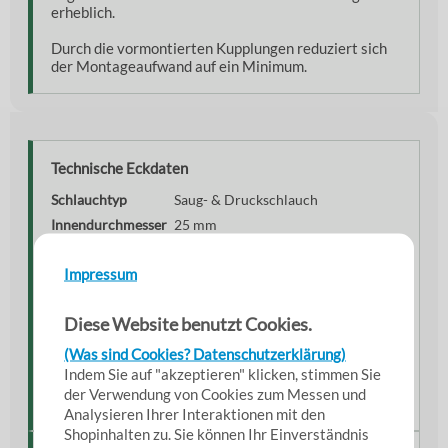
erheblich.
Durch die vormontierten Kupplungen reduziert sich
der Montageaufwand auf ein Minimum.
Technische Eckdaten
Schlauchtyp
Saug- & Druckschlauch
Innendurchmesser
25 mm
Außendurchmesser
ca. 33 mm
Impressum
Wandstärke
4 mm
Ölbeständiger Kunststoff mit
Material
Diese Website benutzt Cookies.
Gewebeeinlage
Kupplung
2× MK-50 Messing
(Was sind Cookies? Datenschutzerklärung)
Indem Sie auf "akzeptieren" klicken, stimmen Sie
Anschluss
1" Schlauchstutzen
der Verwendung von Cookies zum Messen und
Norm
TW / Tankwagenkupplung
Analysieren Ihrer Interaktionen mit den
Shopinhalten zu. Sie können Ihr Einverständnis