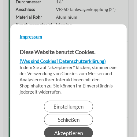
Durchmesser
1½"
Anschluss
VK-50 Tankwagenkupplung (2")
Material Rohr
Aluminium
Kupplungsmaterial
Messing
Gewicht
ca. 7 kg
Impressum
Material & Verarbeitung
Diese Website benutzt Cookies.
(Was sind Cookies? Datenschutzerklärung)
Die Sauglanze besteht aus hochwertigem Aluminium
und wurde für den professionellen Dauerbetrieb
Indem Sie auf "akzeptieren" klicken, stimmen Sie
entwickelt.
der Verwendung von Cookies zum Messen und
Analysieren Ihrer Interaktionen mit den
Korrosionsbeständiges Aluminiumrohr
Shopinhalten zu. Sie können Ihr Einverständnis
Massive Messingkupplung
jederzeit widerrufen.
Robuste Industriequalität
Einstellungen
Wartungsarme Konstruktion
Schließen
Besondere Eigenschaften
Akzeptieren
Die Kombination aus langer Bauform und geringem