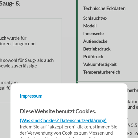
Saug- &
Technische Eckdaten
Schlauchtyp
Modell
Innenseele
uch
wurde für
Außendecke
äuren, Laugen und
Betriebsdruck
Prüfdruck
h sowohl für Saug- als auch
Vakuumfestigkeit
sowie zuverlässige
Temperaturbereich
insatz in
eal für chemische
Zertifizierungen & Sicherhe
Impressum
Die leitfähige Konstruktion
Chemieanwendungen und ex
Diese Website benutzt Cookies.
EN 12115:2011
(Was sind Cookies? Datenschutzerklärung)
TRbF 131 Teil 2 § 5.5
Indem Sie auf "akzeptieren" klicken, stimmen Sie
der Verwendung von Cookies zum Messen und
Geeignet für ATEX-Z