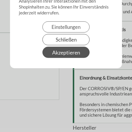
Analysieren Ihrer Interaktionen mit den
Antistatischer Durc
Shopinhalten zu. Sie können Ihr Einverständnis
Leitfähige Seele un
jederzeit widerrufen.
Einstellungen
Hinweise aus der Praxis
Schließen
Die chemische Beständigke
Konzentration sowie der B
Akzeptieren
Nicht geeignet für Kohlen
geeignete Erdungsmaßnahme
Einordnung & Einsatzkont
Der CORROSIV®/SP/EN gehö
anspruchsvolle Industriea
Besonders in chemischen P
Fördersystemen bietet die 
und sichere Lösung für agg
Hersteller