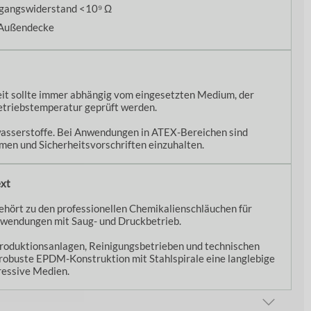
hgangswiderstand <10⁹ Ω
d Außendecke
it sollte immer abhängig vom eingesetzten Medium, der
etriebstemperatur geprüft werden.
wasserstoffe. Bei Anwendungen in ATEX-Bereichen sind
n und Sicherheitsvorschriften einzuhalten.
ext
rt zu den professionellen Chemikalienschläuchen für
nwendungen mit Saug- und Druckbetrieb.
roduktionsanlagen, Reinigungsbetrieben und technischen
robuste EPDM-Konstruktion mit Stahlspirale eine langlebige
ressive Medien.