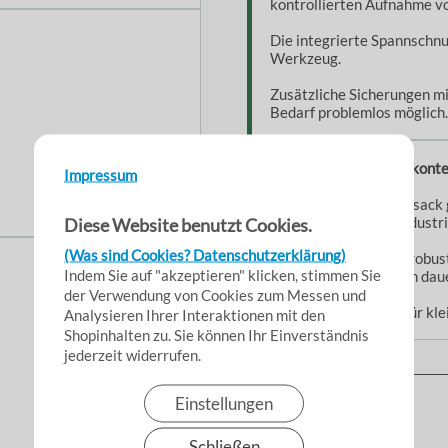
kontrollierten Aufnahme v
Die integrierte Spannschnu
Werkzeug.
Zusätzliche Sicherungen mi
Bedarf problemlos möglich.
Einordnung & Einsatzkont
Impressum
Dieser Filter- & Staubsack 
Diese Website benutzt Cookies.
Renovierungs- und Industri
(Was sind Cookies? Datenschutzerklärung)
Die Kombination aus robus
Indem Sie auf "akzeptieren" klicken, stimmen Sie
macht ihn ideal für den dau
der Verwendung von Cookies zum Messen und
Besonders geeignet für kl
Analysieren Ihrer Interaktionen mit den
Shopinhalten zu. Sie können Ihr Einverständnis
Hersteller
jederzeit widerrufen.
Einstellungen
▸Widerrufsbelehrung
Schließen
Vertrag widerrufen