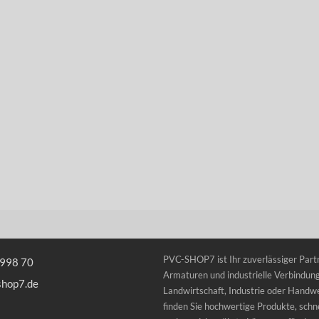
PVC-SHOP7 ist Ihr zuverlässiger Partn
 998 70
Armaturen und industrielle Verbindung
shop7.de
Landwirtschaft, Industrie oder Handwe
finden Sie hochwertige Produkte, schne