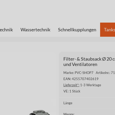
echnik
Wassertechnik
Schnellkupplungen
Tanks
Filter- & Staubsack Ø 20 
und Ventilatoren
Marke: PVC-SHOP7
Artikelnr.: 7
EAN: 4255707402619
Lieferzeit*:
1-3 Werktage
VE:
1 Stück
Länge
Menge: