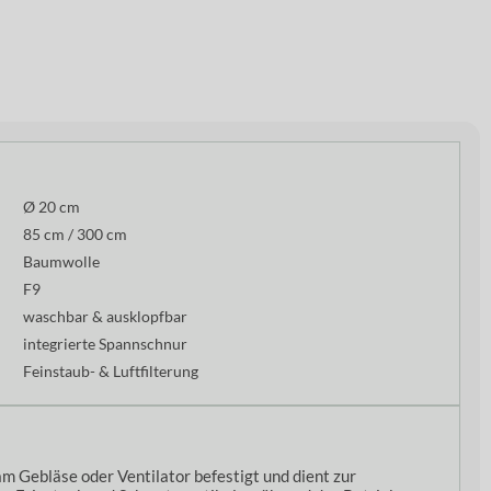
Ø 20 cm
85 cm / 300 cm
Baumwolle
F9
waschbar & ausklopfbar
integrierte Spannschnur
Feinstaub- & Luftfilterung
am Gebläse oder Ventilator befestigt und dient zur