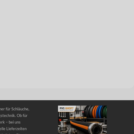
er für Schläuche,
stechnik. Ob für
rk – bei uns
lle Lieferzeiten