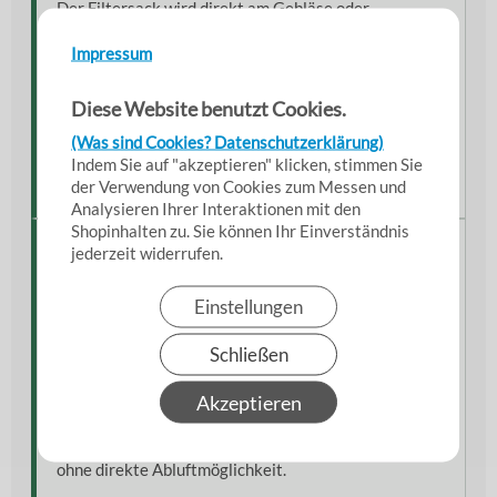
Der Filtersack wird direkt am Gebläse oder
Ventilator befestigt und dient zur kontrollierten
Staubaufnahme während des Betriebs.
Impressum
Die integrierte Halteschnur ermöglicht eine schnelle
Diese Website benutzt Cookies.
und einfache Montage ohne Spezialwerkzeug.
(Was sind Cookies? Datenschutzerklärung)
Zusätzliche Sicherungen mit Spannband, Kabelbinder
Indem Sie auf "akzeptieren" klicken, stimmen Sie
oder Schlauchschelle sind bei Bedarf problemlos
der Verwendung von Cookies zum Messen und
möglich.
Analysieren Ihrer Interaktionen mit den
Shopinhalten zu. Sie können Ihr Einverständnis
Einordnung & Einsatzkontext
jederzeit widerrufen.
Dieser Filter- und Staubsack gehört zur
Einstellungen
professionellen Luftfiltertechnik für Sanierungs-,
Renovierungs- und Industrieeinsätze.
Schließen
Die Kombination aus robuster Baumwolle,
Filterklasse F9 und Wiederverwendbarkeit macht ihn
Akzeptieren
ideal für anspruchsvolle Arbeitsumgebungen.
Besonders geeignet für staubintensive Innenarbeiten
ohne direkte Abluftmöglichkeit.