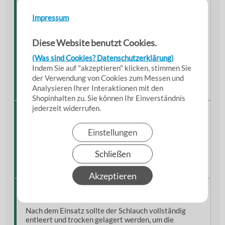
Außenschicht
Polyester, UV-beständig
Impressum
Kupplungen
Storz Aluminium
Farbe
weiß
Diese Website benutzt Cookies.
Temperaturbereich
−20 °C bis +80 °C
(Was sind Cookies? Datenschutzerklärung)
Arbeitsdruck
bis ca. 10 bar
Indem Sie auf "akzeptieren" klicken, stimmen Sie
Durchmesser
52 mm, 75 mm, 110 mm
der Verwendung von Cookies zum Messen und
Längen
5 m bis 30 m
Analysieren Ihrer Interaktionen mit den
Shopinhalten zu. Sie können Ihr Einverständnis
jederzeit widerrufen.
Lieferumfang
Einstellungen
Flachschlauch / Bauschlauch
Vormontierte Aluminium-Storzkupplungen
Schließen
Sofort einsatzbereit geliefert
Akzeptieren
Hinweise aus der Praxis
Nach dem Einsatz sollte der Schlauch vollständig
entleert und trocken gelagert werden, um die