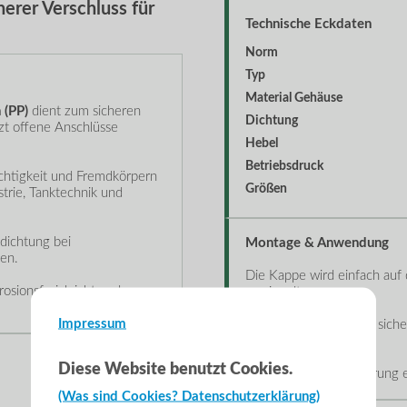
erer Verschluss für
Technische Eckdaten
Norm
Typ
Material Gehäuse
 (PP)
dient zum sicheren
Dichtung
zt offene Anschlüsse
Hebel
Betriebsdruck
chtigkeit und Fremdkörpern
Größen
strie, Tanktechnik und
bdichtung bei
Montage & Anwendung
en.
Die Kappe wird einfach auf 
sionsfrei, leicht und
verriegelt.
Impressum
Dadurch entsteht eine siche
Werkzeug.
Diese Website benutzt Cookies.
Die leichte PP-Ausführung e
(Was sind Cookies? Datenschutzerklärung)