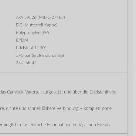
A-A 59326 (MIL-C-27487)
DC (Mutterteil-Kappe)
Polypropylen (PP)
EPDM
Edelstahl 1.4301
3–5 bar (größenabhängig)
3/4" bis 4"
das Camlock-Vaterteil aufgesetzt und über die Edelstahlhebel
re, dichte und schnell lösbare Verbindung – komplett ohne
rmöglicht eine einfache Handhabung im täglichen Einsatz.