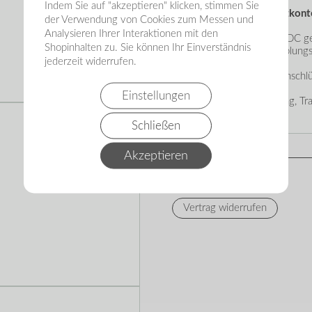
Indem Sie auf "akzeptieren" klicken, stimmen Sie
Einordnung & Einsatzkont
der Verwendung von Cookies zum Messen und
Analysieren Ihrer Interaktionen mit den
Kamlock-Kappen Typ DC geh
Shopinhalten zu. Sie können Ihr Einverständnis
Bereich Camlock-Kupplung
jederzeit widerrufen.
Sie schützen offene Anschl
Einstellungen
Besonders bei Lagerung, Tra
Sicherheit und Schutz.
Schließen
Hersteller
Akzeptieren
▸Widerrufsbelehrung
Vertrag widerrufen