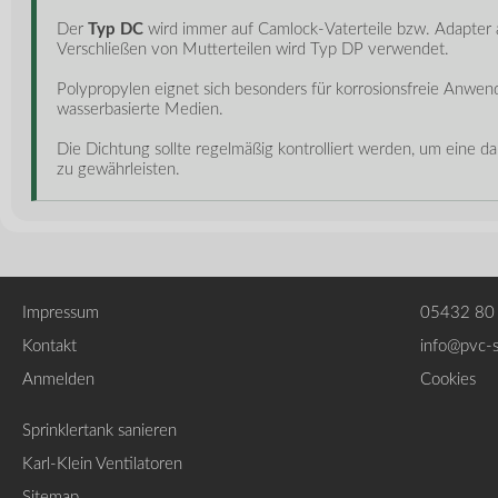
Der
Typ DC
wird immer auf Camlock-Vaterteile bzw. Adapter a
Verschließen von Mutterteilen wird Typ DP verwendet.
Polypropylen eignet sich besonders für korrosionsfreie Anwe
wasserbasierte Medien.
Die Dichtung sollte regelmäßig kontrolliert werden, um eine d
zu gewährleisten.
Impressum
05432 80
Kontakt
info@pvc-
Anmelden
Cookies
Sprinklertank sanieren
Karl-Klein Ventilatoren
Sitemap