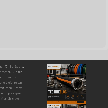
er für Schläuche,
stechnik. Ob für
rk – bei uns
lle Lieferzeiten
äglichen Einsatz.
he, Kupplungen,
n Ausführungen