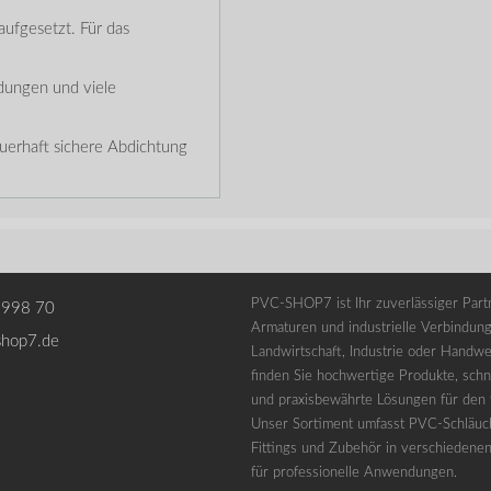
ufgesetzt. Für das
ndungen und viele
auerhaft sichere Abdichtung
PVC-SHOP7 ist Ihr zuverlässiger Partn
 998 70
Armaturen und industrielle Verbindung
shop7.de
Landwirtschaft, Industrie oder Handwe
finden Sie hochwertige Produkte, schne
und praxisbewährte Lösungen für den t
Unser Sortiment umfasst PVC-Schläuc
Fittings und Zubehör in verschiedene
für professionelle Anwendungen.