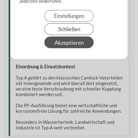
jederzeit widerrufen.
aufgeschraubt und anschließend mit einer Camlock-
Mutterkupplung verbunden.
Einstellungen
Die Verbindung erfolgt schnell, sicher und
werkzeuglos über die Hebelmechanik des
Schließen
Gegenstücks.
Akzeptieren
Das leichte PP-Material erleichtert die Handhabung
bei mobilen und stationären Anwendungen.
Einordnung & Einsatzkontext
Typ A gehört zu den klassischen Camlock-Vaterteilen
mit Innengewinde und wird überall dort eingesetzt,
wo eine feste Verschraubung mit schneller Kupplung
kombiniert werden soll.
Die PP-Ausführung bietet eine wirtschaftliche und
korrosionsfreie Lösung für zahlreiche Anwendungen.
Besonders in Wassertechnik, Landwirtschaft und
Industrie ist Typ A weit verbreitet.