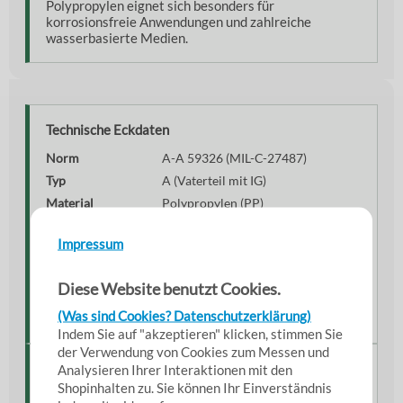
Polypropylen eignet sich besonders für
korrosionsfreie Anwendungen und zahlreiche
wasserbasierte Medien.
Technische Eckdaten
Norm
A-A 59326 (MIL-C-27487)
Typ
A (Vaterteil mit IG)
Material
Polypropylen (PP)
Gewinde
BSPP Innengewinde
Impressum
Norm Gewinde
DIN EN ISO 228-1
Betriebsdruck
3–5 bar (größenabhängig)
Diese Website benutzt Cookies.
Größen
1/2" bis 4"
(Was sind Cookies? Datenschutzerklärung)
Gewicht
ca. 0,02–0,42 kg
Indem Sie auf "akzeptieren" klicken, stimmen Sie
der Verwendung von Cookies zum Messen und
Montage & Anwendung
Analysieren Ihrer Interaktionen mit den
Shopinhalten zu. Sie können Ihr Einverständnis
Das Vaterteil wird auf ein passendes Außengewinde