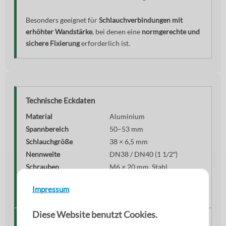
Besonders geeignet für
Schlauchverbindungen mit
erhöhter Wandstärke
, bei denen eine
normgerechte und
sichere Fixierung
erforderlich ist.
Technische Eckdaten
Material
Aluminium
Spannbereich
50–53 mm
Schlauchgröße
38 × 6,5 mm
Nennweite
DN38 / DN40 (1 1/2″)
Schrauben
M6 × 20 mm, Stahl
Druckbeständigkeit
bis 25 bar
Impressum
Norm
EN 14420-3
Diese Website benutzt Cookies.
Montage & Handhabung