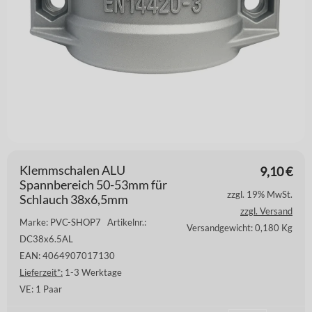
Klemmschalen ALU
9,10
€
Spannbereich 50-53mm für
zzgl. 19% MwSt.
Schlauch 38x6,5mm
zzgl. Versand
Marke: PVC-SHOP7
Artikelnr.:
Versandgewicht: 0,180 Kg
DC38x6.5AL
EAN: 4064907017130
Lieferzeit*:
1-3 Werktage
VE:
1 Paar