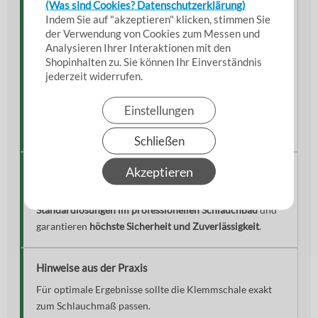
(Was sind Cookies? Datenschutzerklärung)
Die Klemmschale wird um den Schlauch gelegt und
Indem Sie auf "akzeptieren" klicken, stimmen Sie
gleichmäßig verschraubt. Dadurch entsteht eine
der Verwendung von Cookies zum Messen und
Analysieren Ihrer Interaktionen mit den
gleichmäßige Druckverteilung
und eine sichere
Shopinhalten zu. Sie können Ihr Einverständnis
Verbindung.
jederzeit widerrufen.
Dies sorgt für eine
dichte, belastbare und dauerhaft
Einstellungen
zuverlässige Schlauchbefestigung
, auch bei hoher
Beanspruchung.
Schließen
Akzeptieren
Einordnung & Einsatzkontext
Klemmschalen nach EN 14420-3 sind
bewährte
Standardlösungen im professionellen Schlauchbau
und
garantieren
höchste Sicherheit und Zuverlässigkeit
.
Hinweise aus der Praxis
Für optimale Ergebnisse sollte die Klemmschale exakt
zum Schlauchmaß passen.