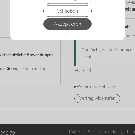
Klemmschalen nach EN 1442
garantieren
Zuverlässigkeit u
Schließen
Akzeptieren
Hinweise aus der Praxis
Für optimale Ergebnisse sol
Eine fachgerechte Montage st
dwirtschaftliche Anwendungen
.
bleibt.
ndstärken
, bei denen eine
Hersteller
▸Widerrufsbelehrung
Vertrag widerrufen
PVC-SHOP7 ist Ihr zuverlässiger Partn
 998 70