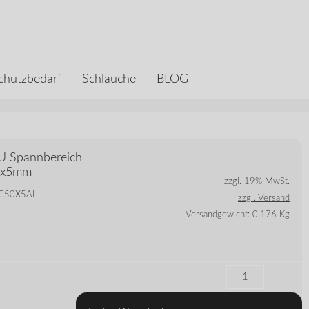
chutzbedarf
Schläuche
BLOG
U Spannbereich
50x5mm
zzgl. 19% MwSt.
 DC50X5AL
zzgl. Versand
Versandgewicht: 0,176 Kg