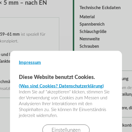
× 5 mm – nach EN
Technische Eckdaten
Material
Spannbereich
Schlauchgröße
n 59–61 mm
ist speziell für
Nennweite
konzipiert.
Schrauben
Druckbeständigkeit
 und langlebige
Norm
 Tanktechnik und
Impressum
Diese Website benutzt Cookies.
Montage & Handhabung
ichmäßige Druckverteilung
(Was sind Cookies? Datenschutzerklärung)
Die Klemmschale wird um den
insatzbedingungen.
Indem Sie auf "akzeptieren" klicken, stimmen Sie
gleichmäßige Druckverteilun
der Verwendung von Cookies zum Messen und
Analysieren Ihrer Interaktionen mit den
Dies sorgt für eine
sichere, 
Shopinhalten zu. Sie können Ihr Einverständnis
jederzeit widerrufen.
Einordnung & Einsatzkont
Einstellungen