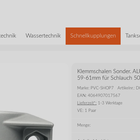
echnik
Wassertechnik
Schnellkupplungen
Tanks
Klemmschalen Sonder. AL
59-61mm für Schlauch 
Marke: PVC-SHOP7
Artikelnr.:
EAN: 4064907017567
Lieferzeit*:
1-3 Werktage
VE:
1 Paar
Menge: