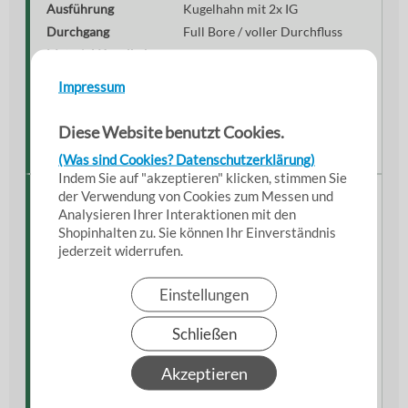
Ausführung
Kugelhahn mit 2x IG
Durchgang
Full Bore / voller Durchfluss
Material Kugelhahn
Messing
Material Kupplungen
Aluminium
Impressum
Kupplungssystem
Storz
Bedienung
Hebelgriff
Diese Website benutzt Cookies.
Anschluss
2x Innengewinde
(Was sind Cookies? Datenschutzerklärung)
Indem Sie auf "akzeptieren" klicken, stimmen Sie
der Verwendung von Cookies zum Messen und
Besonderheiten
Analysieren Ihrer Interaktionen mit den
Shopinhalten zu. Sie können Ihr Einverständnis
Die vormontierten Storz-Kupplungen ermöglichen
eine besonders schnelle Integration in bestehende
jederzeit widerrufen.
Schlauch- und Leitungssysteme.
Einstellungen
Durch die Full-Bore-Bauweise entstehen nur
minimale Druckverluste, wodurch der Kugelhahn
optimal für Anwendungen mit hohem
Schließen
Wasserdurchsatz geeignet ist.
Akzeptieren
Der robuste Hebelgriff erlaubt eine sichere
Bedienung auch unter anspruchsvollen