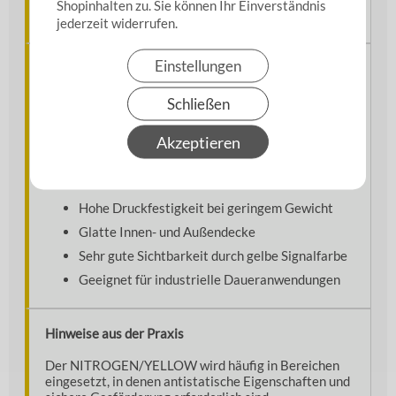
Shopinhalten zu. Sie können Ihr Einverständnis
Lieferform
20 m oder 40 m Rollenware
jederzeit widerrufen.
Einstellungen
Material & Konstruktion
Der NITROGEN/YELLOW kombiniert eine robuste
Schließen
PVC-Konstruktion mit antistatischen Eigenschaften
und hochfesten Aramid-Verstärkungen.
Akzeptieren
Antistatische Ausführung für erhöhte
Sicherheit
Hohe Druckfestigkeit bei geringem Gewicht
Glatte Innen- und Außendecke
Sehr gute Sichtbarkeit durch gelbe Signalfarbe
Geeignet für industrielle Daueranwendungen
Hinweise aus der Praxis
Der NITROGEN/YELLOW wird häufig in Bereichen
eingesetzt, in denen antistatische Eigenschaften und