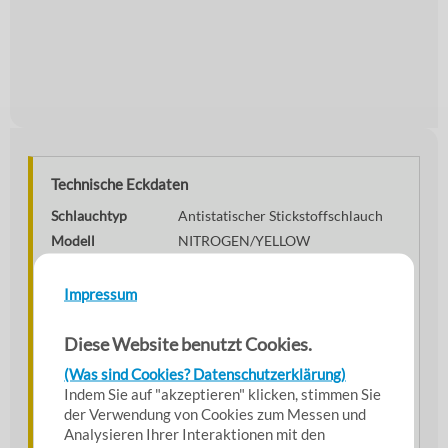
Technische Eckdaten
Schlauchtyp
Antistatischer Stickstoffschlauch
Modell
NITROGEN/YELLOW
Norm
EN ISO 1307:2008
Innenseele
PVC, schwarz, glatt
Impressum
Außendecke
PVC, gelb, glatt
Verstärkung
Aramid-Einlagen
Diese Website benutzt Cookies.
Antistatik
2 schwarze Längsstreifen (<10⁹ Ω)
(Was sind Cookies? Datenschutzerklärung)
Betriebsdruck
25 bar
Indem Sie auf "akzeptieren" klicken, stimmen Sie
der Verwendung von Cookies zum Messen und
Prüfdruck
75 bar
Analysieren Ihrer Interaktionen mit den
Temperaturbereich
-20 °C bis +60 °C