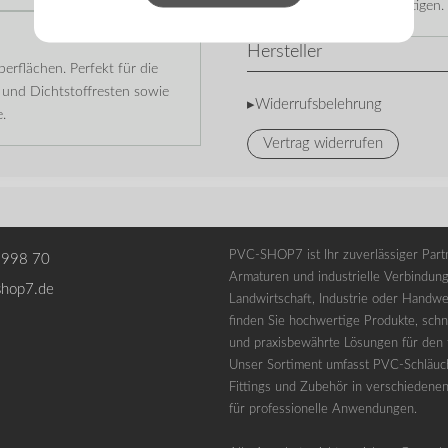
Reinigungslösung benötigen.
Hersteller
berflächen. Perfekt für die
 und Dichtstoffresten sowie
▸Widerrufsbelehrung
.
Vertrag widerrufen
PVC-SHOP7 ist Ihr zuverlässiger Partn
 998 70
Armaturen und industrielle Verbindung
shop7.de
Landwirtschaft, Industrie oder Handwe
finden Sie hochwertige Produkte, schne
und praxisbewährte Lösungen für den t
Unser Sortiment umfasst PVC-Schläuc
Fittings und Zubehör in verschiedene
für professionelle Anwendungen.