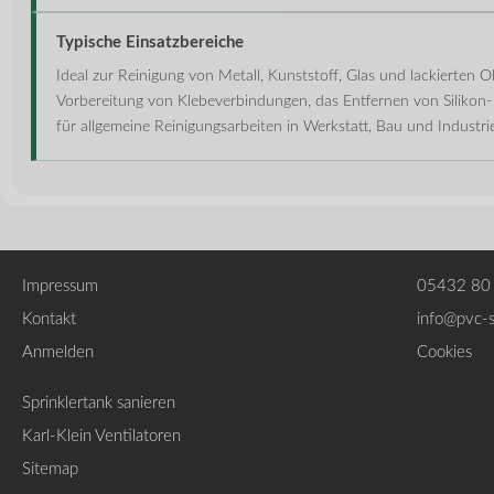
Typische Einsatzbereiche
Ideal zur Reinigung von Metall, Kunststoff, Glas und lackierten O
Vorbereitung von Klebeverbindungen, das Entfernen von Silikon-
für allgemeine Reinigungsarbeiten in Werkstatt, Bau und Industrie
Impressum
05432 80
Kontakt
info@pvc-
Anmelden
Cookies
Sprinklertank sanieren
Karl-Klein Ventilatoren
Sitemap