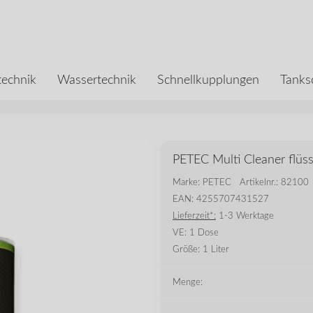
echnik
Wassertechnik
Schnellkupplungen
Tanks
PETEC Multi Cleaner flüs
Marke: PETEC
Artikelnr.: 82100
EAN: 4255707431527
Lieferzeit*:
1-3 Werktage
VE:
1 Dose
Größe:
1 Liter
Menge: