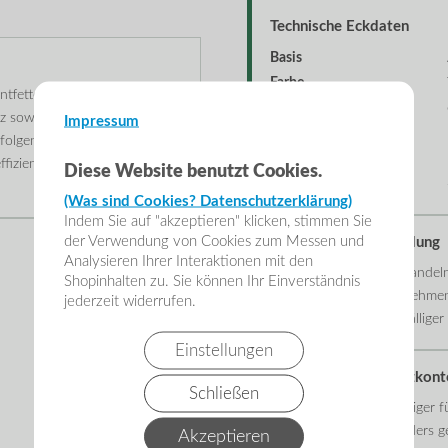
Technische Eckdaten
Basis
Farbe
ntfetter für die professionelle
Ablüftzeit
tz sowie Kleber- und
Impressum
Inhalt
hfolgenden Arbeiten wie
Anwendung
effizientes Arbeiten ohne lange
Diese Website benutzt Cookies.
Lagerfähigkeit
(Was sind Cookies? Datenschutzerklärung)
Indem Sie auf "akzeptieren" klicken, stimmen Sie
der Verwendung von Cookies zum Messen und
Hinweise zur Anwendung
Analysieren Ihrer Interaktionen mit den
Reiniger auf die zu behande
Shopinhalten zu. Sie können Ihr Einverständnis
Verschmutzungen aufnehmen u
jederzeit widerrufen.
Oberflächen an unauffälliger S
Einstellungen
Einordnung & Einsatzkont
Schließen
Ein professioneller Reiniger 
Lackierarbeiten. Besonders g
Akzeptieren