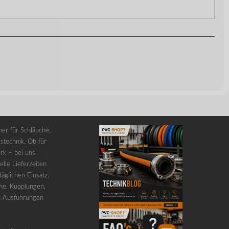
er für Schläuche,
stechnik. Ob für
rk – bei uns
lle Lieferzeiten
äglichen Einsatz.
he, Kupplungen,
n Ausführungen