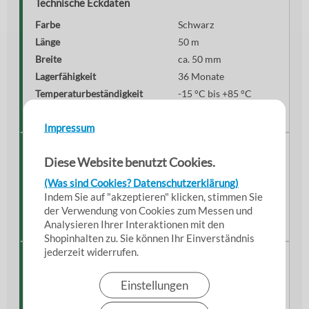
Technische Eckdaten
Farbe
Schwarz
Länge
50 m
Breite
ca. 50 mm
Lagerfähigkeit
36 Monate
Temperaturbeständigkeit
-15 °C bis +85 °C
Zugfestigkeit
147 N / 25 mm
Impressum
Hinweise zur Anwendung
Diese Website benutzt Cookies.
Untergrund sauber, trocken und fettfrei halten. Band
(Was sind Cookies? Datenschutzerklärung)
gleichmäßig aufbringen und fest andrücken. Für
Indem Sie auf "akzeptieren" klicken, stimmen Sie
optimale Haftung sollte die Verklebung ohne
der Verwendung von Cookies zum Messen und
Lufteinschlüsse erfolgen.
Analysieren Ihrer Interaktionen mit den
Shopinhalten zu. Sie können Ihr Einverständnis
jederzeit widerrufen.
Einordnung & Einsatzkontext
Ein besonders starkes Panzerband für professionelle
Einstellungen
Anwendungen und anspruchsvolle Reparaturen. Ideal,