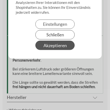
Lamellen
(2 × 200 mm), passende
Edelstahl-Pendel
Analysieren Ihrer Interaktionen mit den
sowie die
Edelstahl-Hakenleiste
inklusive
Shopinhalten zu. Sie können Ihr Einverständnis
Befestigungsmaterial.
jederzeit widerrufen.
Alle Komponenten sind optimal auf eine
Einstellungen
Gesamtbreite von
1,00 m
abgestimmt und
ermöglichen eine schnelle Montage.
Schließen
Hinweise aus der Praxis
Akzeptieren
Die
200 mm Lamellen
sind besonders leichtgängig
und ideal für Bereiche mit
häufigem
Personenverkehr
.
Bei stärkerem Luftdruck oder größeren Öffnungen
kann eine breitere Lamellenvariante sinnvoll sein.
Die Länge sollte so gewählt werden, dass die Streifen
frei hängen und nicht dauerhaft am Boden schleifen
.
Hersteller
▸Widerrufsbelehrung