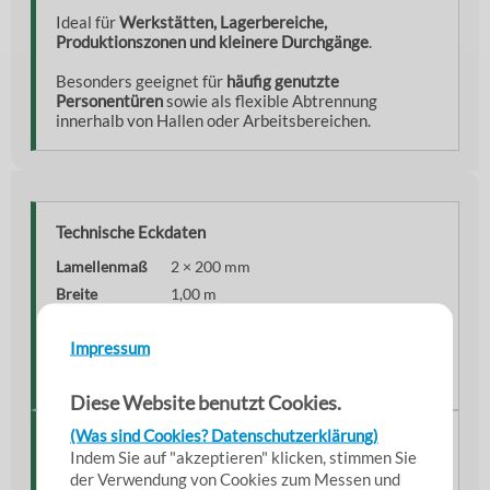
Ideal für
Werkstätten, Lagerbereiche,
Produktionszonen und kleinere Durchgänge
.
Besonders geeignet für
häufig genutzte
Personentüren
sowie als flexible Abtrennung
innerhalb von Hallen oder Arbeitsbereichen.
Technische Eckdaten
Lamellenmaß
2 × 200 mm
Breite
1,00 m
Länge
1,50 – 2,50 m (wählbar)
Impressum
Material
Weich-PVC, helltransparent
Befestigung
Edelstahl-Hakenleiste & Pendel
Diese Website benutzt Cookies.
(Was sind Cookies? Datenschutzerklärung)
Lieferumfang
Indem Sie auf "akzeptieren" klicken, stimmen Sie
der Verwendung von Cookies zum Messen und
Im Set enthalten sind die
zugeschnittenen PVC-