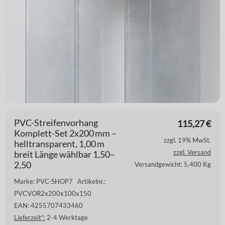
PVC-Streifenvorhang
115,27
€
Komplett-Set 2x200 mm –
zzgl. 19% MwSt.
helltransparent, 1,00 m
zzgl. Versand
breit Länge wählbar 1,50–
2,50
Versandgewicht: 5,400 Kg
Marke: PVC-SHOP7
Artikelnr.:
PVCVOR2x200x100x150
EAN: 4255707433460
Lieferzeit*:
2-4 Werktage