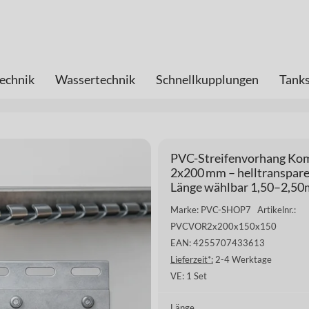
echnik
Wassertechnik
Schnellkupplungen
Tanks
PVC-Streifenvorhang Kom
2x200 mm – helltransparen
Länge wählbar 1,50–2,50
Marke: PVC-SHOP7
Artikelnr.:
PVCVOR2x200x150x150
EAN: 4255707433613
Lieferzeit*:
2-4 Werktage
VE:
1 Set
Länge