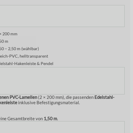
 × 200 mm
50 m
50 – 2,50 m (wählbar)
ich-PVC, helltransparent
elstahl-Hakenleiste & Pendel
tenen PVC-Lamellen
(2 × 200 mm), die passenden
Edelstahl-
kenleiste
inklusive Befestigungsmaterial.
 eine Gesamtbreite von
1,50 m
.