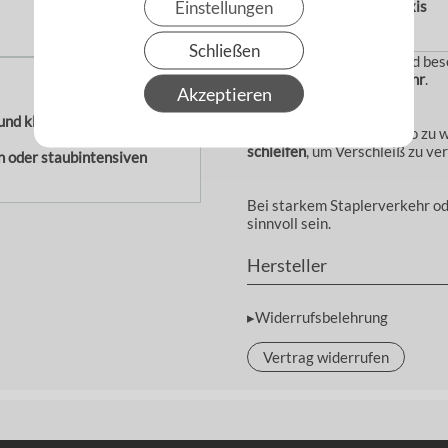
Einstellungen
Hinweise aus der Praxis
Schließen
Die
200 mm Lamellen
sind bes
häufigem Personenverkehr
.
Akzeptieren
nd kleinere Hallentore
.
Achte darauf, die Länge so zu 
schleifen
, um Verschleiß zu ve
n oder staubintensiven
Bei starkem Staplerverkehr od
sinnvoll sein.
Hersteller
▸Widerrufsbelehrung
Vertrag widerrufen