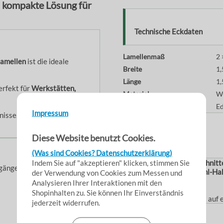
 kompakte Lösung für
Technische Eckdaten
Lamellenmaß
2
Lamellen
ist die ideale
Breite
1,
Länge
1,
erfekt für
Werkstätten,
Material
We
Befestigung
Ed
Impressum
nisse, während gleichzeitig
Lieferumfang
Diese Website benutzt Cookies.
(Was sind Cookies? Datenschutzerklärung)
Indem Sie auf "akzeptieren" klicken, stimmen Sie
Enthalten sind die
zugeschnit
hgänge
Pendel
sowie die
Edelstahl-Ha
der Verwendung von Cookies zum Messen und
Analysieren Ihrer Interaktionen mit den
Shopinhalten zu. Sie können Ihr Einverständnis
Alles optimal abgestimmt auf
jederzeit widerrufen.