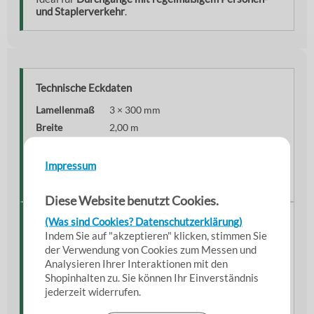
und Staplerverkehr
.
Technische Eckdaten
Lamellenmaß
3 × 300 mm
Breite
2,00 m
Länge
1,50 – 3,50 m (wählbar)
Material
Weich-PVC, helltransparent
Impressum
Befestigung
Edelstahl-Hakenleiste & Pendel
Diese Website benutzt Cookies.
(Was sind Cookies? Datenschutzerklärung)
Lieferumfang
Indem Sie auf "akzeptieren" klicken, stimmen Sie
Im Set enthalten sind die
zugeschnittenen PVC-
der Verwendung von Cookies zum Messen und
Lamellen
(3 × 300 mm), passende
Edelstahl-Pendel
Analysieren Ihrer Interaktionen mit den
sowie die
Edelstahl-Hakenleiste
inklusive
Shopinhalten zu. Sie können Ihr Einverständnis
Befestigungsmaterial.
jederzeit widerrufen.
Alle Komponenten sind exakt auf eine Gesamtbreite