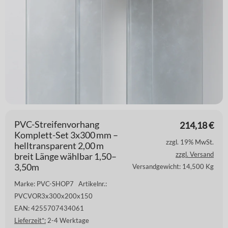
PVC-Streifenvorhang
214,18
€
Komplett-Set 3x300 mm –
zzgl. 19% MwSt.
helltransparent 2,00 m
zzgl. Versand
breit Länge wählbar 1,50–
3,50m
Versandgewicht: 14,500 Kg
Marke: PVC-SHOP7
Artikelnr.:
PVCVOR3x300x200x150
EAN: 4255707434061
Lieferzeit*:
2-4 Werktage