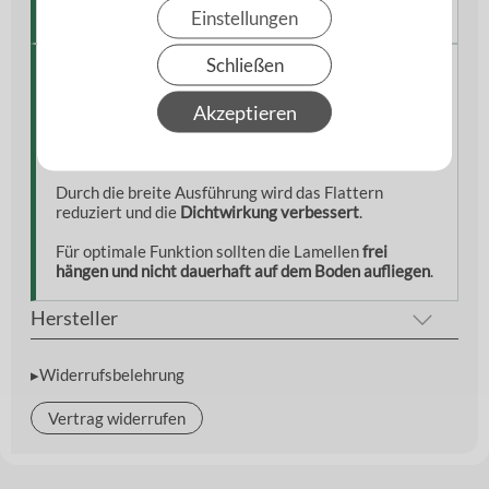
von
2,00 m
abgestimmt.
Einstellungen
Schließen
Hinweise aus der Praxis
Akzeptieren
Die
300 mm Lamellen
bieten eine hohe Stabilität und
sind besonders geeignet für
stärker frequentierte
Durchgänge
.
Durch die breite Ausführung wird das Flattern
reduziert und die
Dichtwirkung verbessert
.
Für optimale Funktion sollten die Lamellen
frei
hängen und nicht dauerhaft auf dem Boden aufliegen
.
Hersteller
▸Widerrufsbelehrung
Vertrag widerrufen