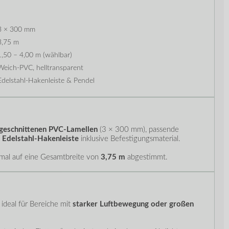
3 × 300 mm
3,75 m
1,50 – 4,00 m (wählbar)
Weich-PVC, helltransparent
Edelstahl-Hakenleiste & Pendel
geschnittenen PVC-Lamellen
(3 × 300 mm), passende
e
Edelstahl-Hakenleiste
inklusive Befestigungsmaterial.
mal auf eine Gesamtbreite von
3,75 m
abgestimmt.
 ideal für Bereiche mit
starker Luftbewegung oder großen