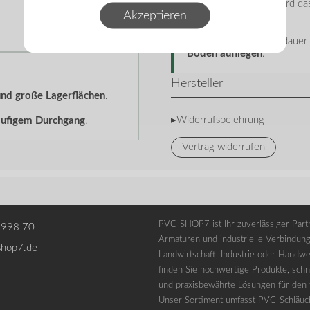
Durch ihre Stabilität wird d
Akzeptieren
erreicht.
Für eine lange Lebensdauer 
Boden aufliegen
.
Hersteller
 und große Lagerflächen
.
▸Widerrufsbelehrung
häufigem Durchgang
.
Vertrag widerrufen
PVC-SHOP7 ist Ihr zuverlässiger Partn
 998 70
Armaturen und industrielle Verbindung
shop7.de
Landwirtschaft, Industrie oder Handwe
finden Sie hochwertige Produkte, schne
und praxisbewährte Lösungen für den t
Unser Sortiment umfasst PVC-Schläuc