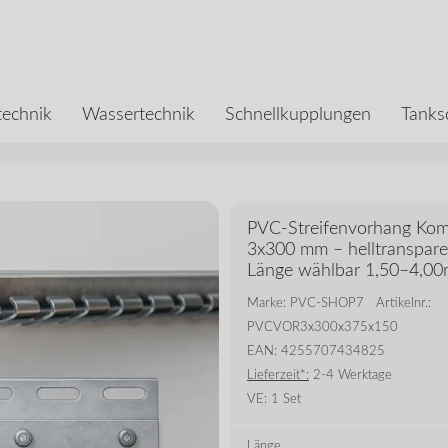
echnik
Wassertechnik
Schnellkupplungen
Tanks
PVC-Streifenvorhang Kom
3x300 mm – helltransparen
Länge wählbar 1,50–4,0
Marke: PVC-SHOP7
Artikelnr.:
PVCVOR3x300x375x150
EAN: 4255707434825
Lieferzeit*:
2-4 Werktage
VE:
1 Set
Länge