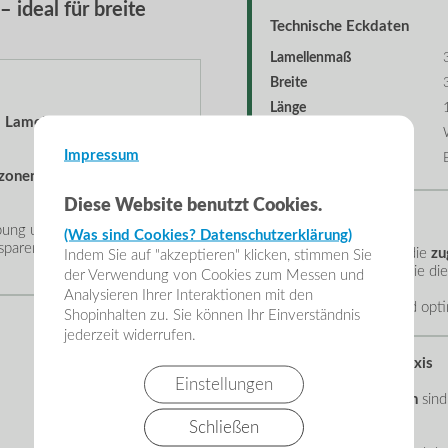
ideal für breite
Technische Eckdaten
Lamellenmaß
Breite
Länge
 Lamellen
ist für
Material
Impressum
Befestigung
dezonen und große
Diese Website benutzt Cookies.
Lieferumfang
ung und bieten effektiven
(Was sind Cookies? Datenschutzerklärung)
sparenz für gute
Im Set enthalten sind die
zu
Indem Sie auf "akzeptieren" klicken, stimmen Sie
Edelstahl-Pendel
sowie di
der Verwendung von Cookies zum Messen und
Analysieren Ihrer Interaktionen mit den
Alle Komponenten sind opti
Shopinhalten zu. Sie können Ihr Einverständnis
jederzeit widerrufen.
Hinweise aus der Praxis
Einstellungen
Die
300 mm Lamellen
sind
Öffnungen
.
Schließen