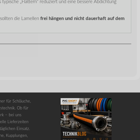
as typische „Flattern“ reduziert und eine bessere Abdichtung
sollten die Lamellen
frei hängen und nicht dauerhaft auf dem
er für Schläuche,
stechnik. Ob für
rk – bei uns
lle Lieferzeiten
äglichen Einsatz.
he, Kupplungen,