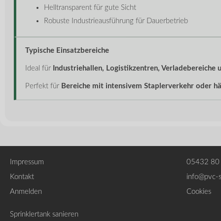
Helltransparent für gute Sicht
Robuste Industrieausführung für Dauerbetrieb
Typische Einsatzbereiche
Ideal für
Industriehallen, Logistikzentren, Verladebereiche
Perfekt für
Bereiche mit intensivem Staplerverkehr oder 
Impressum
05432 80
Kontakt
info@pvc-
Anmelden
Cookies
Sprinklertank sanieren