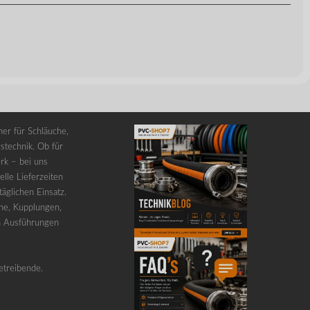
er für Schläuche,
stechnik. Ob für
rk – bei uns
lle Lieferzeiten
äglichen Einsatz.
he, Kupplungen,
n Ausführungen
etreibende.