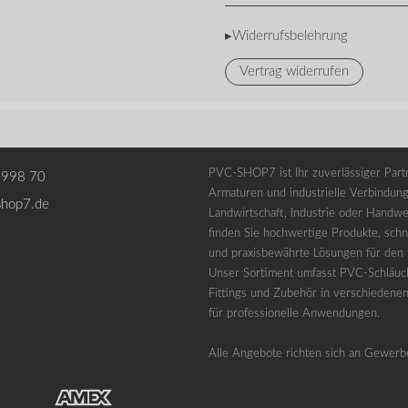
▸Widerrufsbelehrung
Vertrag widerrufen
PVC-SHOP7 ist Ihr zuverlässiger Partn
 998 70
Armaturen und industrielle Verbindung
shop7.de
Landwirtschaft, Industrie oder Handwe
finden Sie hochwertige Produkte, schne
und praxisbewährte Lösungen für den t
Unser Sortiment umfasst PVC-Schläuc
Fittings und Zubehör in verschiedene
für professionelle Anwendungen.
Alle Angebote richten sich an Gewerb