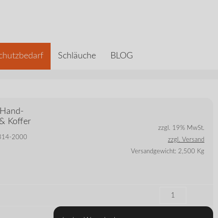
chutzbedarf
Schläuche
BLOG
 Hand-
& Koffer
zzgl. 19% MwSt.
 5314-2000
zzgl. Versand
Versandgewicht: 2,500 Kg