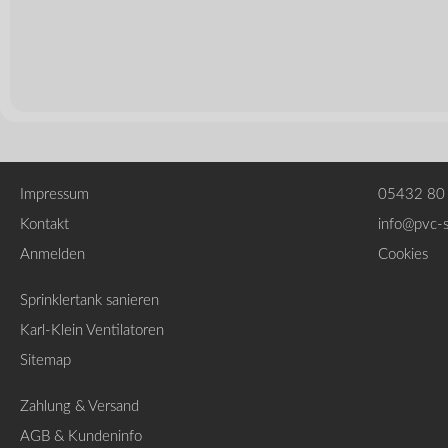
Impressum
05432 80
Kontakt
info@pvc-
Anmelden
Cookies
Sprinklertank sanieren
Karl-Klein Ventilatoren
Sitemap
Zahlung & Versand
AGB & Kundeninfo