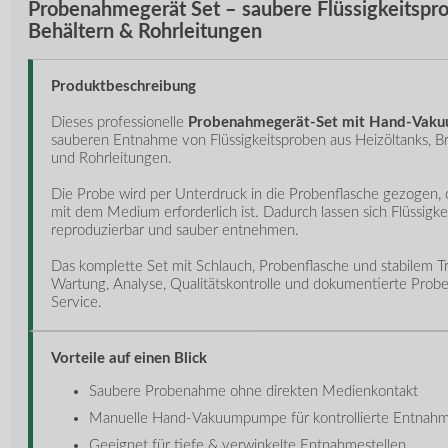
Probenahmegerät Set – saubere Flüssigkeitspro
Behältern & Rohrleitungen
Produktbeschreibung
Dieses professionelle
Probenahmegerät-Set mit Hand-Vak
sauberen Entnahme von Flüssigkeitsproben aus Heizöltanks, Br
und Rohrleitungen.
Die Probe wird per Unterdruck in die Probenflasche gezogen, 
mit dem Medium erforderlich ist. Dadurch lassen sich Flüssigkei
reproduzierbar und sauber entnehmen.
Das komplette Set mit Schlauch, Probenflasche und stabilem Tra
Wartung, Analyse, Qualitätskontrolle und dokumentierte Pro
Service.
Vorteile auf einen Blick
Saubere Probenahme ohne direkten Medienkontakt
Manuelle Hand-Vakuumpumpe für kontrollierte Entnah
Geeignet für tiefe & verwinkelte Entnahmestellen