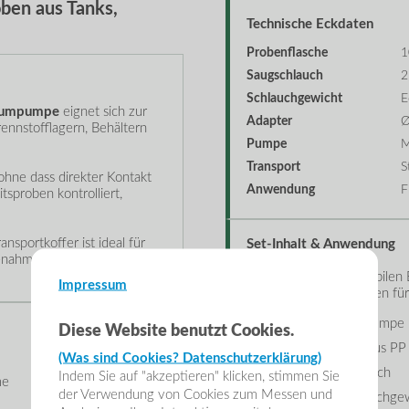
ben aus Tanks,
Technische Eckdaten
Probenflasche
1
Saugschlauch
2
Schlauchgewicht
E
uumpumpe
eignet sich zur
Adapter
Ø
ennstofflagern, Behältern
Pumpe
M
Transport
S
ohne dass direkter Kontakt
Anwendung
F
tsproben kontrolliert,
nsportkoffer ist ideal für
Set-Inhalt & Anwendung
benahmen im technischen
Das Set ist für den mobilen 
Impressum
wichtigen Komponenten für 
Hand-Vakuumpumpe
Diese Website benutzt Cookies.
Probenflasche aus PP
(Was sind Cookies? Datenschutzerklärung)
PVC-Saugschlauch
Indem Sie auf "akzeptieren" klicken, stimmen Sie
me
der Verwendung von Cookies zum Messen und
Edelstahl-Schlauchge