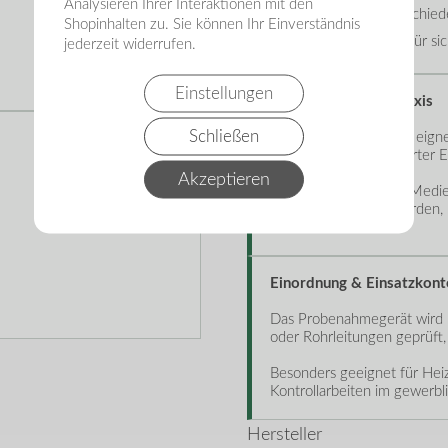
Analysieren Ihrer Interaktionen mit den
Adapter für verschie
Shopinhalten zu. Sie können Ihr Einverständnis
Transportkoffer für s
jederzeit widerrufen.
Einstellungen
Hinweise aus der Praxis
Schließen
Das Probenahmegerät eignet
ein sauberer, kontrollierter
Akzeptieren
Bei unterschiedlichen Medi
gründlich gereinigt werden
vermeiden.
Einordnung & Einsatzkont
Das Probenahmegerät wird üb
oder Rohrleitungen geprüft
Besonders geeignet für Heiz
Kontrollarbeiten im gewerbl
Hersteller