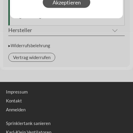
Akzeptieren
Anwendungen und größere Flächen. Ideal für Anwender,
die Wert auf effizientes Arbeiten und dauerhafte
Ergebnisse legen.
Hersteller
▸Widerrufsbelehrung
Vertrag widerrufen
Impressum
Kontakt
Anmelden
Sprinklertank sanieren
Karl-Klein Ventilatoren