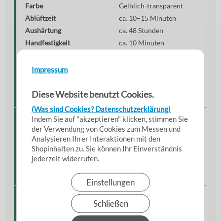
Farbe
Gelblich-transparent
Ablüftzeit
ca. 10–15 Minuten
Aushärtung
ca. 48 Stunden
Handfestigkeit
ca. 10 Minuten
Lagerfähigkeit
24 Monate
Temperaturbeständigkeit
-30 °C bis +120 °C
Impressum
Verbrauch
ca. 75 ml/m²
Inhalt
350 ml
Diese Website benutzt Cookies.
(Was sind Cookies? Datenschutzerklärung)
Indem Sie auf "akzeptieren" klicken, stimmen Sie
Hinweise zur Anwendung
der Verwendung von Cookies zum Messen und
Untergrund sauber, trocken und fettfrei halten. Kleber
Analysieren Ihrer Interaktionen mit den
gleichmäßig mit dem Pinsel auftragen, ablüften lassen
Shopinhalten zu. Sie können Ihr Einverständnis
jederzeit widerrufen.
und anschließend die Materialien zusammenfügen. Für
optimale Ergebnisse gleichmäßig andrücken.
Einstellungen
Einordnung & Einsatzkontext
Schließen
Ein leistungsstarker Spezialkleber für professionelle