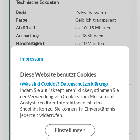
Technische Eckdaten
Basis
Polychloropren
Farbe
Gelblich-transparent
Ablüftzeit
ca. 10–15 Minuten
Aushärtung
ca. 48 Stunden
Handfestigkeit
ca. 10 Minuten
Lagerfähigkeit
24 Monate
Impressum
Temperaturbeständigkeit
-30 °C bis +120 °C
Verbrauch
ca. 75 ml/m²
Diese Website benutzt Cookies.
Inhalt
70 ml
(Was sind Cookies? Datenschutzerklärung)
Indem Sie auf "akzeptieren" klicken, stimmen Sie
Hinweise zur Anwendung
der Verwendung von Cookies zum Messen und
Analysieren Ihrer Interaktionen mit den
Untergrund sauber, trocken und fettfrei halten. Kleber
Shopinhalten zu. Sie können Ihr Einverständnis
beidseitig auftragen, ablüften lassen und anschließend
jederzeit widerrufen.
die Teile zusammenfügen. Für optimale Ergebnisse
gleichmäßig andrücken.
Einstellungen