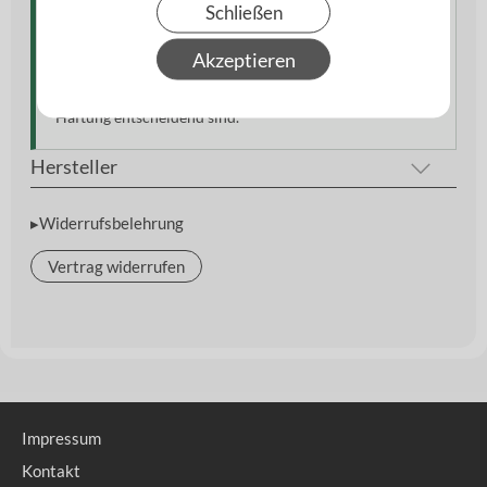
Einordnung & Einsatzkontext
Schließen
Ein zuverlässiger Spezialkleber für elastische
Akzeptieren
Verbindungen. Besonders geeignet für Anwendungen,
bei denen Flexibilität, Beständigkeit und dauerhafte
Haftung entscheidend sind.
Hersteller
▸Widerrufsbelehrung
Vertrag widerrufen
Impressum
Kontakt