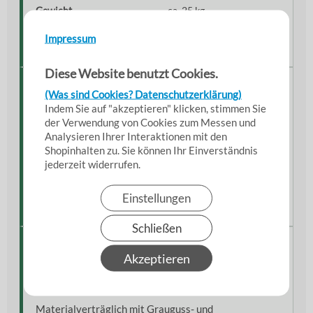
Gewicht
ca. 25 kg
Anschlüsse
1 ½" IG
Impressum
Fremdkörperdurchlass
bis 1,7 cm
Diese Website benutzt Cookies.
Bauweise & Ausstattung
(Was sind Cookies? Datenschutzerklärung)
Indem Sie auf "akzeptieren" klicken, stimmen Sie
Gleitringdichtung Hart/Hart/Viton®
der Verwendung von Cookies zum Messen und
Edelstahl-Wellenschutzhülse
Analysieren Ihrer Interaktionen mit den
Offenes, dickwandiges Laufrad
Shopinhalten zu. Sie können Ihr Einverständnis
jederzeit widerrufen.
Rückflussventil integriert
Wartungsfreie Kugellager
Einstellungen
Motorschutz integriert
Schließen
Kompatible Medien
Akzeptieren
Geeignet für
Heizöl, Diesel, Schlämme sowie
Flüssigkeiten mit Luft- und Feststoffanteilen
.
Materialverträglich mit Grauguss- und