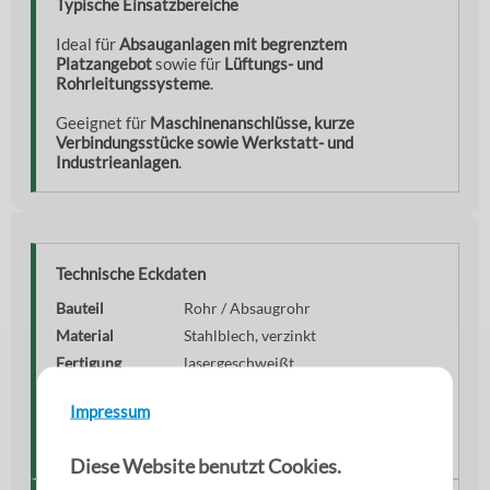
Typische Einsatzbereiche
Ideal für
Absauganlagen mit begrenztem
Platzangebot
sowie für
Lüftungs- und
Rohrleitungssysteme
.
Geeignet für
Maschinenanschlüsse, kurze
Verbindungsstücke sowie Werkstatt- und
Industrieanlagen
.
Technische Eckdaten
Bauteil
Rohr / Absaugrohr
Material
Stahlblech, verzinkt
Fertigung
lasergeschweißt
Verbindung
mit Bördel
Impressum
Länge
0,50 m
Einsatzbereich
Absaug- und Lüftungstechnik
Diese Website benutzt Cookies.