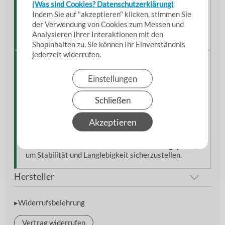
(Was sind Cookies? Datenschutzerklärung)
Verfügbare Varianten
Indem Sie auf "akzeptieren" klicken, stimmen Sie
der Verwendung von Cookies zum Messen und
Erhältlich in verschiedenen
Durchmessern (innen)
,
Analysieren Ihrer Interaktionen mit den
passend für alle gängigen Absaug- und Rohrsysteme.
Shopinhalten zu. Sie können Ihr Einverständnis
jederzeit widerrufen.
Hinweise aus der Praxis
Einstellungen
Die kurze Bauform eignet sich besonders für
feine
Anpassungen im Rohrsystem
oder enge
Schließen
Einbausituationen.
Die
Bördelung
sorgt für sicheren Halt der
Akzeptieren
Spannschellen und eine dauerhaft dichte Verbindung.
Je nach Durchmesser ist die
Blechstärke angepasst
,
um Stabilität und Langlebigkeit sicherzustellen.
Hersteller
▸Widerrufsbelehrung
Vertrag widerrufen