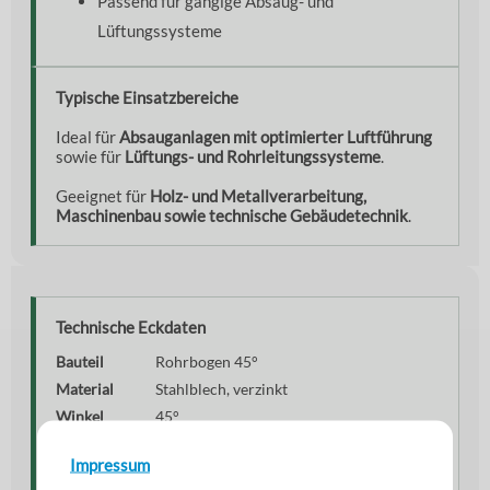
Passend für gängige Absaug- und
Lüftungssysteme
Typische Einsatzbereiche
Ideal für
Absauganlagen mit optimierter Luftführung
sowie für
Lüftungs- und Rohrleitungssysteme
.
Geeignet für
Holz- und Metallverarbeitung,
Maschinenbau sowie technische Gebäudetechnik
.
Technische Eckdaten
Bauteil
Rohrbogen 45°
Material
Stahlblech, verzinkt
Winkel
45°
Radius
R = 1,5 × Durchmesser
Impressum
Einsatzbereich
Absaug- und Lüftungstechnik