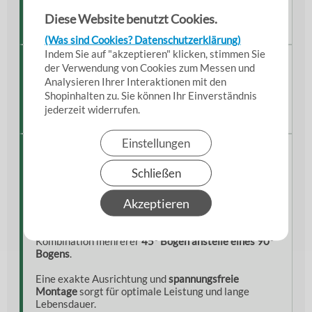
strömungsoptimiert, stabil,
Eigenschaften
Diese Website benutzt Cookies.
korrosionsgeschützt
(Was sind Cookies? Datenschutzerklärung)
Indem Sie auf "akzeptieren" klicken, stimmen Sie
Verfügbare Varianten
der Verwendung von Cookies zum Messen und
Analysieren Ihrer Interaktionen mit den
Erhältlich in verschiedenen
Durchmessern (innen)
,
Shopinhalten zu. Sie können Ihr Einverständnis
passend für alle gängigen Rohrsysteme in der
jederzeit widerrufen.
Absaug- und Lüftungstechnik.
Einstellungen
Hinweise aus der Praxis
Schließen
45° Rohrbögen werden häufig eingesetzt, um
Strömungsverluste möglichst gering zu halten
–
Akzeptieren
besonders in leistungsstarken Absauganlagen.
Für größere Richtungsänderungen empfiehlt sich die
Kombination mehrerer
45° Bögen anstelle eines 90°
Bogens
.
Eine exakte Ausrichtung und
spannungsfreie
Montage
sorgt für optimale Leistung und lange
Lebensdauer.