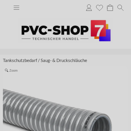
Tankschutzbedarf
/
Saug- & Druckschläuche
Zoom