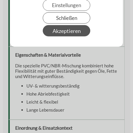
kombiniert werden.
Einstellungen
Dank seiner robusten Spiralverstärkung bleibt der
Schlauch auch bei Unterdruck formstabil und
Schließen
zuverlässig im Betrieb.
Akzeptieren
Ideal für stationäre Anlagen sowie mobile Einsätze in
Landwirtschaft, Industrie und Tanktechnik.
Eigenschaften & Materialvorteile
Die spezielle PVC/NBR-Mischung kombiniert hohe
Flexibilität mit guter Beständigkeit gegen Öle, Fette
und Witterungseinflüsse.
UV- & witterungsbeständig
Hohe Abriebfestigkeit
Leicht & flexibel
Lange Lebensdauer
Einordnung & Einsatzkontext