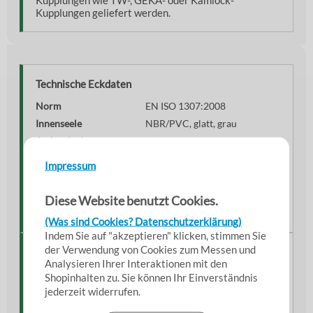
Kupplungen geliefert werden.
Technische Eckdaten
Norm
EN ISO 1307:2008
Innenseele
NBR/PVC, glatt, grau
Außendecke
NBR/PVC, leicht gewellt
Spirale
Hart-PVC, anthrazit
Impressum
Vakuumbeständigkeit
bis 0,9 bar
Temperaturbereich
−30 °C bis +65 °C
Diese Website benutzt Cookies.
Eigenschaft
ölbeständig & kälteflexibel
(Was sind Cookies? Datenschutzerklärung)
Indem Sie auf "akzeptieren" klicken, stimmen Sie
der Verwendung von Cookies zum Messen und
Montage & Anwendung
Analysieren Ihrer Interaktionen mit den
Shopinhalten zu. Sie können Ihr Einverständnis
Der Schlauch eignet sich für den professionellen
Einsatz im Saug- und Druckbetrieb und kann flexibel
jederzeit widerrufen.
mit unterschiedlichen Kupplungssystemen