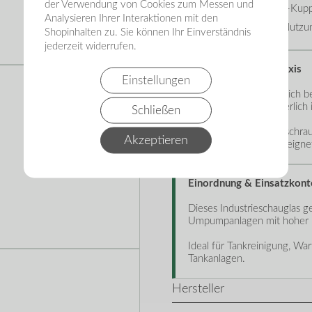
der Verwendung von Cookies zum Messen und
Passgenaue TW-Kupp
Analysieren Ihrer Interaktionen mit den
Für dauerhafte Nutzun
Shopinhalten zu. Sie können Ihr Einverständnis
jederzeit widerrufen.
Hinweise aus der Praxis
Einstellungen
Das Schauglas eignet sich b
Mediumflusses erforderlich i
Schließen
Durch die robuste Verschraub
Akzeptieren
Dauerinstallationen geeigne
Einordnung & Einsatzkont
Dieses Industrieschauglas ge
Umpumpanlagen mit hoher 
Ideal für Tankreinigung, Wa
Tankanlagen.
Hersteller