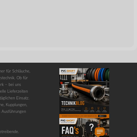
er für Schläuche,
stechnik. Ob für
rk – bei uns
lle Lieferzeiten
äglichen Einsatz.
he, Kupplungen,
n Ausführungen
etreibende.