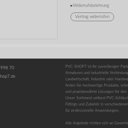
▸Widerrufsbelehrung
Vertrag widerrufen
PVC-SHOP7 ist Ihr zuverlässiger Partn
 998 70
Armaturen und industrielle Verbindung
shop7.de
Landwirtschaft, Industrie oder Handwe
finden Sie hochwertige Produkte, schne
und praxisbewährte Lösungen für den t
Unser Sortiment umfasst PVC-Schläuc
Fittings und Zubehör in verschiedene
für professionelle Anwendungen.
Alle Angebote richten sich an Gewerb