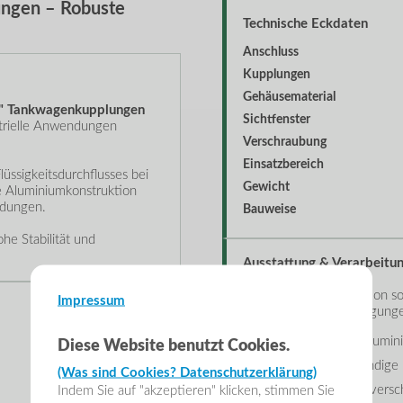
ngen – Robuste
Technische Eckdaten
Anschluss
Kupplungen
Gehäusematerial
2" Tankwagenkupplungen
Sichtfenster
trielle Anwendungen
Verschraubung
Einsatzbereich
lüssigkeitsdurchflusses bei
Gewicht
e Aluminiumkonstruktion
ndungen.
Bauweise
he Stabilität und
Ausstattung & Verarbeitu
Die massive Konstruktion so
Impressum
anspruchsvollen Bedingung
Hochwertiges Alumin
Diese Website benutzt Cookies.
Korrosionsbeständige 
(Was sind Cookies? Datenschutzerklärung)
Indem Sie auf "akzeptieren" klicken, stimmen Sie
Stabile Edelstahlvers