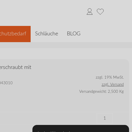
chutzbedarf
Schläuche
BLOG
rschraubt mit
zzgl. 19% MwSt.
 8043010
zzgl. Versand
Versandgewicht: 2,500 Kg