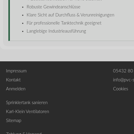
Robuste Gewindeanschlüsse
Klare Sicht auf Durchfluss & Verunreinigungen
Für professionelle Tanktechnik geeignet
Langlebige Industrieausführung
Impressum
05432 80
Kontakt
info@pvc-
Anmelden
Cookies
Sprinklertank sanieren
Karl-Klein Ventilatoren
Sitemap