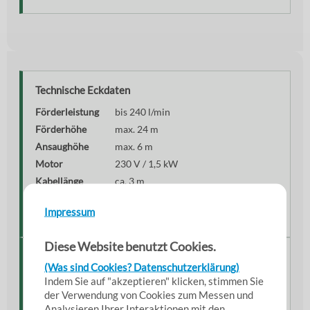
Technische Eckdaten
Förderleistung
bis 240 l/min
Förderhöhe
max. 24 m
Ansaughöhe
max. 6 m
Motor
230 V / 1,5 kW
Kabellänge
ca. 3 m
Gewicht
ca. 29–35 kg
Impressum
Anschlüsse
2× MK50 Tankwagenkupplung
Diese Website benutzt Cookies.
Ausstattung & Besonderheiten
(Was sind Cookies? Datenschutzerklärung)
Ausgestattet mit
Tragegestell für mobilen Einsatz
, Vor-
Indem Sie auf "akzeptieren" klicken, stimmen Sie
und Rücklauf sowie einem
integrierten Vorfilter
für
der Verwendung von Cookies zum Messen und
Analysieren Ihrer Interaktionen mit den
maximale Betriebssicherheit.