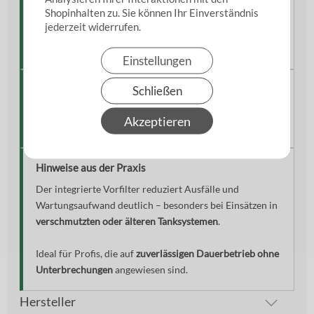
Shopinhalten zu. Sie können Ihr Einverständnis
jederzeit widerrufen.
Die Kombination aus Leistung und Schutz macht diese
Pumpe zur
Premiumlösung im Tankschutzbereich
.
Einstellungen
Wichtiger Hinweis
Schließen
Die Pumpe ist
nicht trockenlauffähig
und muss vor dem
Akzeptieren
Einsatz
mit Flüssigkeit befüllt werden
.
Hinweise aus der Praxis
Der integrierte Vorfilter reduziert Ausfälle und
Wartungsaufwand deutlich – besonders bei Einsätzen in
verschmutzten oder älteren Tanksystemen
.
Ideal für Profis, die auf
zuverlässigen Dauerbetrieb ohne
Unterbrechungen
angewiesen sind.
Hersteller