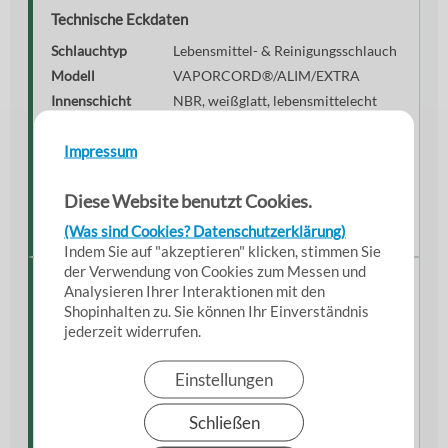
Technische Eckdaten
Schlauchtyp
Lebensmittel- & Reinigungsschlauch
Modell
VAPORCORD®/ALIM/EXTRA
Innenschicht
NBR, weißglatt, lebensmittelecht
Außenschicht
Blaues modifiziertes Elastomer
Impressum
Dampfbetrieb
Bis 6 bar / +164 °C
Heißwasserbetrieb
Bis +100 °C
Diese Website benutzt Cookies.
Temperaturbereich
-35 °C bis +164 °C
Prüfdruck
60 bar
(Was sind Cookies? Datenschutzerklärung)
Indem Sie auf "akzeptieren" klicken, stimmen Sie
der Verwendung von Cookies zum Messen und
Zertifizierungen & Eigenschaften
Analysieren Ihrer Interaktionen mit den
Shopinhalten zu. Sie können Ihr Einverständnis
Die lebensmittelgeeignete Konstruktion erfüllt
jederzeit widerrufen.
wichtige Anforderungen für hygienische
Anwendungen in der Lebensmittelverarbeitung.
Einstellungen
FDA CFR 21 § 177.2600 konform
EU-Verordnung 1935/2004
Schließen
BfR XXI Kategorie 2