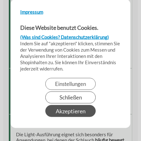
Technische Eckdaten
Typ
Air-Flex N-HT/1 Light
Impressum
Ausführung
genäht
Diese Website benutzt Cookies.
Material
beschichtetes Polyestergewebe
Spirale
Federstahldraht / verzinkt
(Was sind Cookies? Datenschutzerklärung)
Temperaturbereich
−50 °C bis +145 °C
Indem Sie auf "akzeptieren" klicken, stimmen Sie
der Verwendung von Cookies zum Messen und
Standardlänge
ca. 7,6 m (erweiterbar bis 40 m)
Analysieren Ihrer Interaktionen mit den
Norm
Öko-Tex Standard 100
Shopinhalten zu. Sie können Ihr Einverständnis
jederzeit widerrufen.
Standardausführung
Einstellungen
Beidseitig mit Muffen
Einseitig mit Zurrgurt
Schließen
Außenlaschen im Abstand von ca. 0,5 m
Kennzeichnung mit Größen- und Längenangabe
Akzeptieren
Hinweise aus der Praxis
Die Light-Ausführung eignet sich besonders für
Anwendungen, bei denen der Schlauch
häufig bewegt