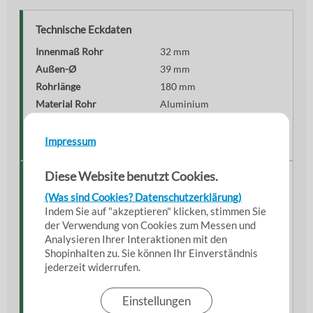
Technische Eckdaten
Innenmaß Rohr
32 mm
Außen-Ø
39 mm
Rohrlänge
180 mm
Material Rohr
Aluminium
Kupplung
VK 50 Messing
Gewicht
ca. 500 g
Impressum
Diese Website benutzt Cookies.
Material & Verarbeitung
(Was sind Cookies? Datenschutzerklärung)
Das Aluminiumrohr kombiniert geringes Gewicht mit
Indem Sie auf "akzeptieren" klicken, stimmen Sie
hoher Stabilität und eignet sich ideal für den
der Verwendung von Cookies zum Messen und
professionellen Dauereinsatz.
Analysieren Ihrer Interaktionen mit den
Shopinhalten zu. Sie können Ihr Einverständnis
Korrosionsbeständiges Aluminium
jederzeit widerrufen.
Massive Messingkupplung
Robuste Industrieausführung
Einstellungen
Saubere & langlebige Verarbeitung