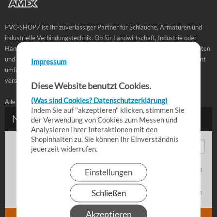
PVC-SHOP7 ist Ihr zuverlässiger Partner für Schläuche, Armaturen und
industrielle Verbindungstechnik. Ob für Landwirtschaft, Industrie oder
Handwerk – bei uns finden Sie hochwertige Produkte, schnelle Lieferzeiten
und praxisbewährte Lösungen für den täglichen Einsatz. Unser Sortiment
Impressum
umfasst PVC-Schläuche, Kupplungen, Fittings und Zubehör in
verschiedenen Ausführungen für professionelle Anwendungen.
Diese Website benutzt Cookies.
(Was sind Cookies? Datenschutzerklärung)
Alle Angebote richten sich an Gewerbetreibende.
Indem Sie auf "akzeptieren" klicken, stimmen Sie
der Verwendung von Cookies zum Messen und
Analysieren Ihrer Interaktionen mit den
Shopinhalten zu. Sie können Ihr Einverständnis
jederzeit widerrufen.
Einstellungen
Schließen
Akzeptieren