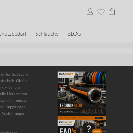
chutzbedarf
Schläuche
BLOG
er für Schläuche,
stechnik. Ob für
rk – bei uns
lle Lieferzeiten
äglichen Einsatz.
he, Kupplungen,
n Ausführungen