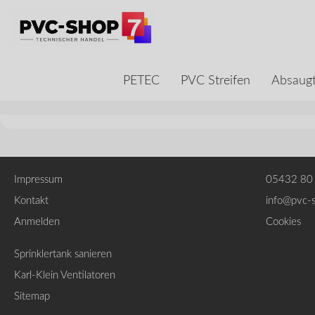
PETEC
PVC Streifen
Absaugt
Impressum
05432 80
Kontakt
info@pvc-
Anmelden
Cookies
Sprinklertank sanieren
Karl-Klein Ventilatoren
Sitemap