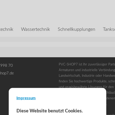
echnik
Wassertechnik
Schnellkupplungen
Tanks
PVC-SHOP7 ist Ihr zuverlässiger Partn
 998 70
Armaturen und industrielle Verbindung
shop7.de
Landwirtschaft, Industrie oder Handwe
finden Sie hochwertige Produkte, schne
und praxisbewährte Lösungen für den t
Unser Sortiment umfasst PVC-Schläuc
Impressum
Fittings und Zubehör in verschiedene
für professionelle Anwendungen.
Diese Website benutzt Cookies.