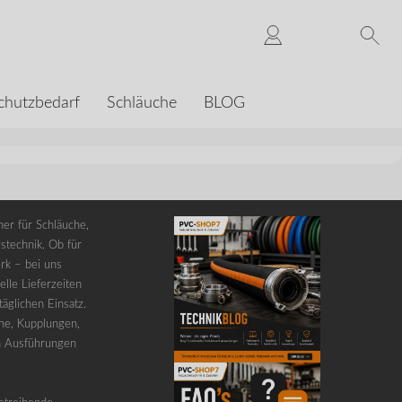
chutzbedarf
Schläuche
BLOG
er für Schläuche,
stechnik. Ob für
rk – bei uns
lle Lieferzeiten
äglichen Einsatz.
he, Kupplungen,
n Ausführungen