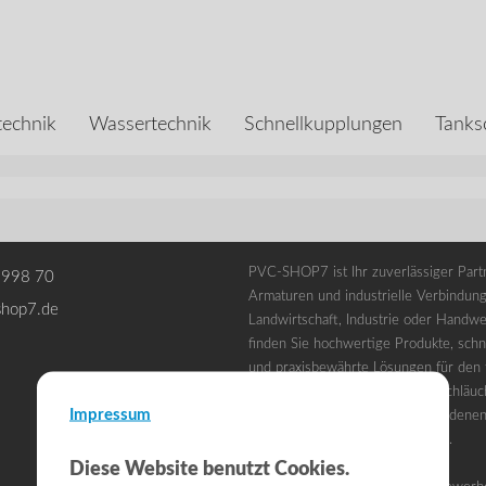
echnik
Wassertechnik
Schnellkupplungen
Tanks
PVC-SHOP7 ist Ihr zuverlässiger Partn
 998 70
Armaturen und industrielle Verbindung
shop7.de
Landwirtschaft, Industrie oder Handwe
finden Sie hochwertige Produkte, schne
und praxisbewährte Lösungen für den t
Unser Sortiment umfasst PVC-Schläuc
Impressum
Fittings und Zubehör in verschiedene
für professionelle Anwendungen.
Diese Website benutzt Cookies.