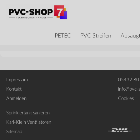
PETEC
PVC Streifen
Absaugt
Impressum
05432 80
Kontakt
info@pvc-
Anmelden
Cookies
Sprinklertank sanieren
Karl-Klein Ventilatoren
Sitemap