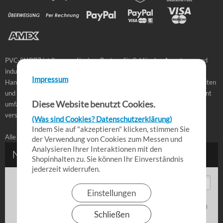
PVC-SHOP7 ist Ihr zuverlässiger Partner für Schläuche, Armaturen und
industrielle Verbindungstechnik. Ob für Landwirtschaft, Industrie oder
Impressum
Handwerk – bei uns finden Sie hochwertige Produkte, schnelle Lieferzeiten
und praxisbewährte Lösungen für den täglichen Einsatz. Unser Sortiment
Diese Website benutzt Cookies.
umfasst PVC-Schläuche, Kupplungen, Fittings und Zubehör in
verschiedenen Ausführungen für professionelle Anwendungen.
(Was sind Cookies? Datenschutzerklärung)
Indem Sie auf "akzeptieren" klicken, stimmen Sie
Alle Angebote richten sich an Gewerbetreibende.
der Verwendung von Cookies zum Messen und
Analysieren Ihrer Interaktionen mit den
Shopinhalten zu. Sie können Ihr Einverständnis
jederzeit widerrufen.
Einstellungen
Schließen