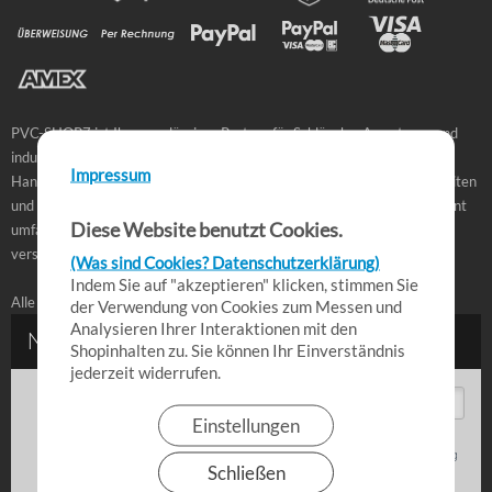
PVC-SHOP7 ist Ihr zuverlässiger Partner für Schläuche, Armaturen und
industrielle Verbindungstechnik. Ob für Landwirtschaft, Industrie oder
Impressum
Handwerk – bei uns finden Sie hochwertige Produkte, schnelle Lieferzeiten
und praxisbewährte Lösungen für den täglichen Einsatz. Unser Sortiment
Diese Website benutzt Cookies.
umfasst PVC-Schläuche, Kupplungen, Fittings und Zubehör in
verschiedenen Ausführungen für professionelle Anwendungen.
(Was sind Cookies? Datenschutzerklärung)
Indem Sie auf "akzeptieren" klicken, stimmen Sie
Alle Angebote richten sich an Gewerbetreibende.
der Verwendung von Cookies zum Messen und
Analysieren Ihrer Interaktionen mit den
Shopinhalten zu. Sie können Ihr Einverständnis
jederzeit widerrufen.
Einstellungen
Schließen