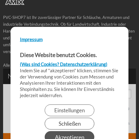
PVC-SHOP7 ist Ihr zuverlässiger Partner für Schläuche, Armaturen und
industrielle Verbindungstechnik. Ob für Landwirtschaft, Industrie oder
Handwerk – bei uns finden Sie hochwertige Produkte, schnelle Lieferzeiten
und praxisbewährte Lösungen für den täglichen Einsatz. Unser Sortiment
Impressum
umfasst PVC-Schläuche, Kupplungen, Fittings und Zubehör in
verschiedenen Ausführungen für professionelle Anwendungen.
Diese Website benutzt Cookies.
(Was sind Cookies? Datenschutzerklärung)
Alle Angebote richten sich an Gewerbetreibende.
Indem Sie auf "akzeptieren" klicken, stimmen Sie
der Verwendung von Cookies zum Messen und
Analysieren Ihrer Interaktionen mit den
Shopinhalten zu. Sie können Ihr Einverständnis
jederzeit widerrufen.
Einstellungen
Schließen
Akzeptieren