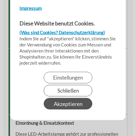
Stoßgeschützte Gummipuffer
Impressum
Stabiles Aluminiumgehäuse
IP-geschützte Bauweise
Diese Website benutzt Cookies.
Hohe Standfestigkeit durch Klappfuß
(Was sind Cookies? Datenschutzerklärung)
Lange Lebensdauer der LED-Technik
Indem Sie auf "akzeptieren" klicken, stimmen Sie
der Verwendung von Cookies zum Messen und
Analysieren Ihrer Interaktionen mit den
Shopinhalten zu. Sie können Ihr Einverständnis
Hinweise aus der Praxis
jederzeit widerrufen.
Die integrierte Powerbank-Funktion ermöglicht das
Laden mobiler Geräte direkt an der Arbeitslampe –
Einstellungen
besonders praktisch bei Außeneinsätzen oder
Notfällen.
Schließen
Durch die hohe Lichtleistung eignet sich der Strahler
ideal für schlecht beleuchtete Arbeitsbereiche,
Akzeptieren
Tankschächte oder Baustellen.
Einordnung & Einsatzkontext
Diese LED-Arbeitslampe gehört zur professionellen