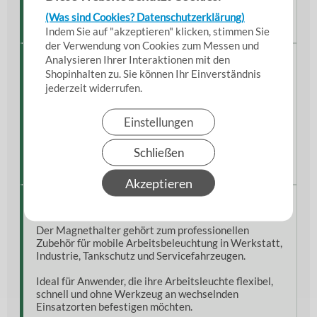
Perfekt für mobile Arbeitsplätze
(Was sind Cookies? Datenschutzerklärung)
Schnell wechselbar & flexibel einsetzbar
Indem Sie auf "akzeptieren" klicken, stimmen Sie
der Verwendung von Cookies zum Messen und
Analysieren Ihrer Interaktionen mit den
Hinweise aus der Praxis
Shopinhalten zu. Sie können Ihr Einverständnis
jederzeit widerrufen.
Besonders praktisch bei Arbeiten an Fahrzeugen,
Tanks, Maschinen oder Metallkonstruktionen, bei
denen keine feste Lampenhalterung vorhanden ist.
Einstellungen
Durch die magnetische Befestigung bleiben beide
Schließen
Hände frei für Montage-, Wartungs- oder
Reinigungsarbeiten.
Akzeptieren
Einordnung & Einsatzkontext
Der Magnethalter gehört zum professionellen
Zubehör für mobile Arbeitsbeleuchtung in Werkstatt,
Industrie, Tankschutz und Servicefahrzeugen.
Ideal für Anwender, die ihre Arbeitsleuchte flexibel,
schnell und ohne Werkzeug an wechselnden
Einsatzorten befestigen möchten.