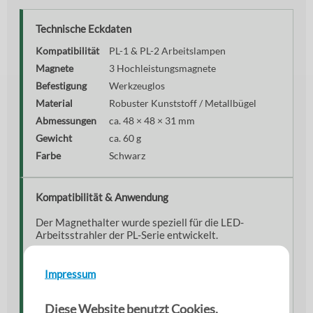
Technische Eckdaten
Kompatibilität
PL-1 & PL-2 Arbeitslampen
Magnete
3 Hochleistungsmagnete
Befestigung
Werkzeuglos
Material
Robuster Kunststoff / Metallbügel
Abmessungen
ca. 48 × 48 × 31 mm
Gewicht
ca. 60 g
Farbe
Schwarz
Kompatibilität & Anwendung
Der Magnethalter wurde speziell für die LED-
Arbeitsstrahler der PL-Serie entwickelt.
Passend für Arbeitslampe PL-1
Impressum
Passend für Arbeitslampe PL-2
Ideal für flexible Lichtpositionierung
Diese Website benutzt Cookies.